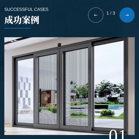
SUCCESSFUL CASES
1
/
3
01