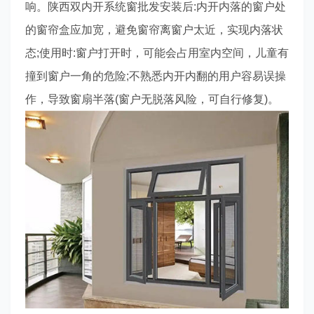
响。陕西双内开系统窗批发安装后:内开内落的窗户处
的窗帘盒应加宽，避免窗帘离窗户太近，实现内落状
态;使用时:窗户打开时，可能会占用室内空间，儿童有
撞到窗户一角的危险;不熟悉内开内翻的用户容易误操
作，导致窗扇半落(窗户无脱落风险，可自行修复)。